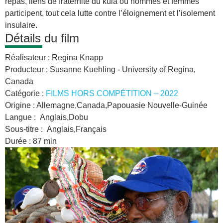
repas, liens de fraternité du kula où hommes et femmes
participent, tout cela lutte contre l’éloignement et l’isolement
insulaire.
Détails du film
Réalisateur :
Regina Knapp
Producteur :
Susanne Kuehling - University of Regina,
Canada
Catégorie :
FILMS HORS COMPÉTITION – 2022
Origine :
Allemagne,Canada,Papouasie Nouvelle-Guinée
Langue :
Anglais,Dobu
Sous-titre :
Anglais,Français
Durée :
87 min