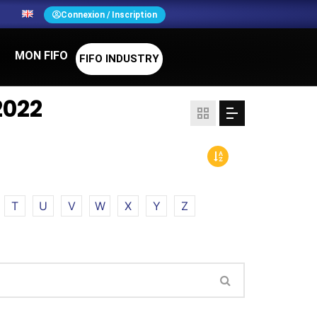
N
Connexion / Inscription
MON FIFO
FIFO INDUSTRY
2022
T
U
V
W
X
Y
Z