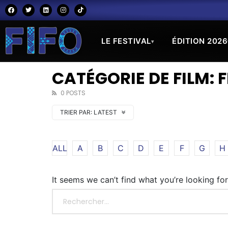
LE FESTIVAL
ÉDITION 2026
▾
CATÉGORIE DE FILM: 
0 POSTS
TRIER PAR:
LATEST
ALL
A
B
C
D
E
F
G
H
It seems we can’t find what you’re looking fo