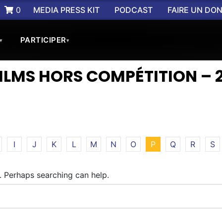
0
MEDIA PRESS KIT
PODCAST
FAIRE UN DO
PARTICIPER
▾
▾
FILMS HORS COMPÉTITION – 
I
J
K
L
M
N
O
P
Q
R
S
r. Perhaps searching can help.