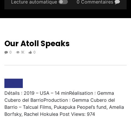
Lecture automatique
0 Commentaires
Our Atoll Speaks
0
1K
0
USA
Détails : 2019 – USA – 14 minRéalisation : Gemma
Cubero del BarrioProduction : Gemma Cubero del
Barrio – Talcual Films, Pukapuka Peopel’s fund, Amelia
Borfsky, Rachel Hokulea Post Views: 974