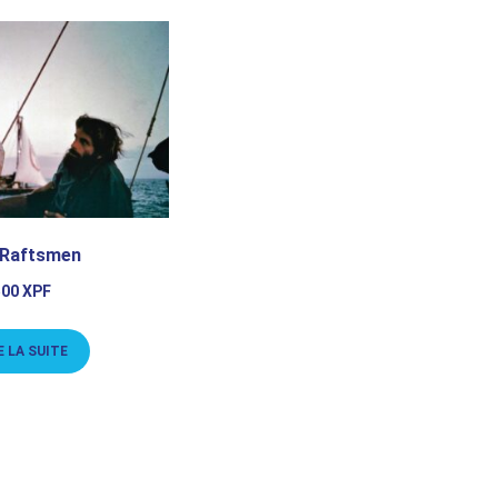
 Raftsmen
500
XPF
E LA SUITE