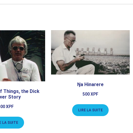
Ŋa Hinarere
 Things, the Dick
500
XPF
wer Story
500
XPF
LIRE LA SUITE
E LA SUITE