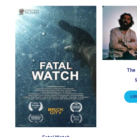
The
LIR