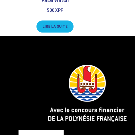
Fatal Watch
500
XPF
LIRE LA SUITE