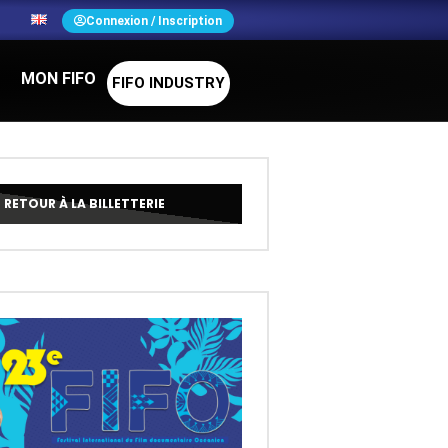
N
Connexion / Inscription
MON FIFO
FIFO INDUSTRY
RETOUR À LA BILLETTERIE