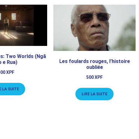
ms: Two Worlds (Ngã
Les foulards rouges, l’histoire
 e Rua)
oubliée
500
XPF
500
XPF
E LA SUITE
LIRE LA SUITE