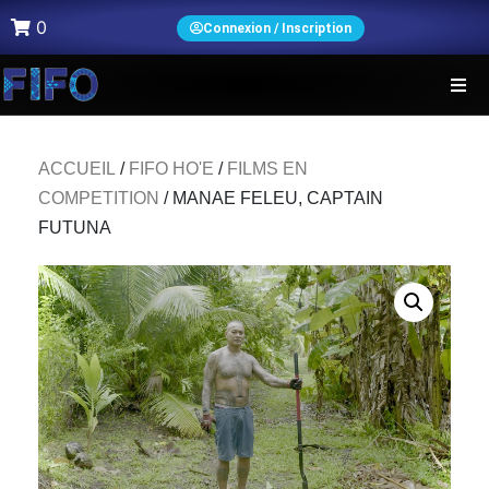
0
Connexion / Inscription
ACCUEIL
/
FIFO HO'E
/
FILMS EN
COMPETITION
/ MANAE FELEU, CAPTAIN
FUTUNA