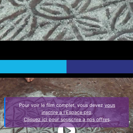
Pour voir le film complet, vous devez
vous
inscrire a l'Espace pro
.
Cliquez ici pour souscrire a nos offres
.