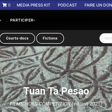
0
MEDIA PRESS KIT
PODCAST
FAIRE UN DO
PARTICIPER
▾
▾
Courts-docs
Fictions
Tuan Ta Pesao
FILMS HORS-COMPETITION (édition 2025)