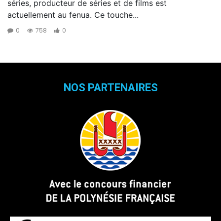
séries, producteur de séries et de films est
actuellement au fenua. Ce touche...
0
758
0
NOS PARTENAIRES