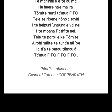
Te manihini e e te au mai
Ha haere na’e mai ra.
Tōmite rautī ta’urua FIFO
Teie te rīpene hōho’a taviri
I te heipuni ‘una’una e vai nei
I te moana Patifita nei.
Teie te poro’i e ke Tōmite
‘A rohi māite te tuha’a nā ‘oe
‘Ia ti’a te parau tāmau ā
Ta’urua FIFO, FIFO, FIFO…
Pāpa’i e rohipehe :
Gaspard Tutehau COPPENRATH