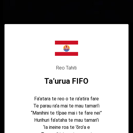
Reo Tahiti
Ta’urua FIFO
Fa’atara te reo o te ra’atira fare
Te parau ra’a mai te mau tamari’i
“Manihini te tīpae mai i te fare nei”
Hurihuri fa’ataha te mau tamari’i
‘Ia ineine roa te ’ōro’a e