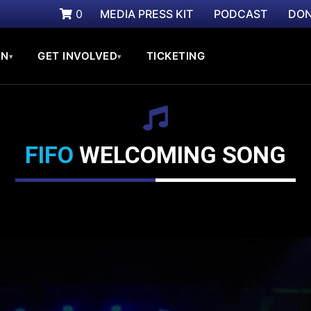
0
MEDIA PRESS KIT
PODCAST
DON
ON
GET INVOLVED
TICKETING
▾
▾
FIFO
WELCOMING SONG