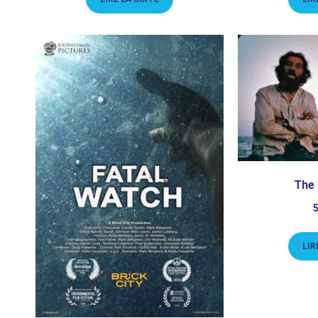
The
LIR