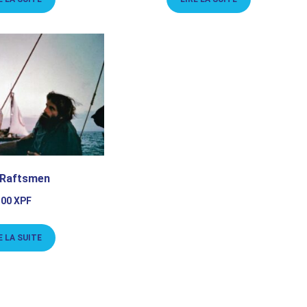
 Raftsmen
500
XPF
E LA SUITE