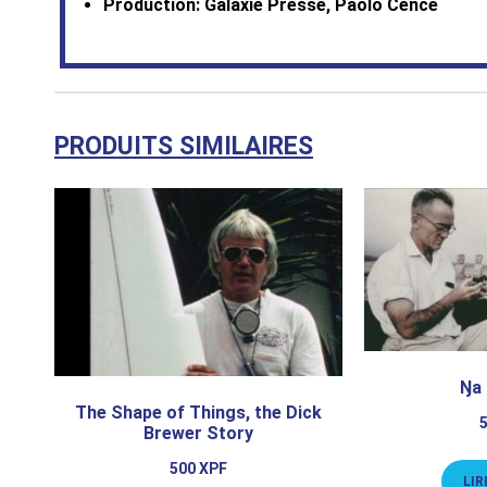
Production: Galaxie Presse, Paolo Cence
PRODUITS SIMILAIRES
Ŋa 
The Shape of Things, the Dick
Brewer Story
500
XPF
LIR