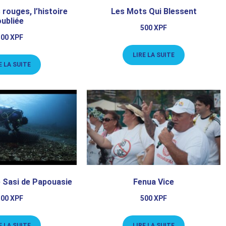
 rouges, l’histoire
Les Mots Qui Blessent
oubliée
500
XPF
500
XPF
LIRE LA SUITE
E LA SUITE
 Sasi de Papouasie
Fenua Vice
500
XPF
500
XPF
E LA SUITE
LIRE LA SUITE