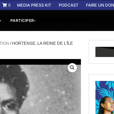
0
MEDIA PRESS KIT
PODCAST
FAIRE UN DO
PARTICIPER
▾
▾
TION
/ HORTENSE, LA REINE DE L’ÎLE