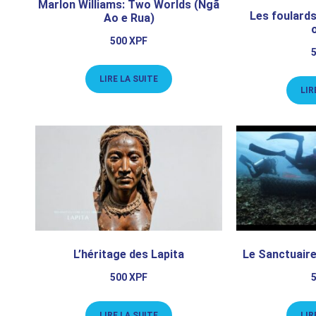
Marlon Williams: Two Worlds (Ngã
Les foulards
Ao e Rua)
500
XPF
LIRE LA SUITE
LIR
L’héritage des Lapita
Le Sanctuaire
500
XPF
LIRE LA SUITE
LIR