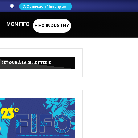
N
Connexion / Inscription
MON FIFO
FIFO INDUSTRY
RETOUR À LA BILLETTERIE