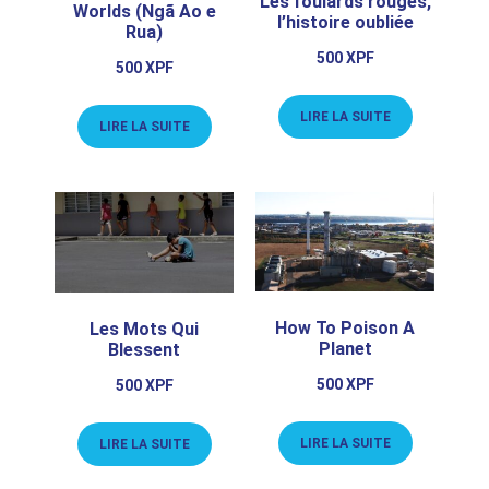
Les foulards rouges,
Worlds (Ngã Ao e
l’histoire oubliée
Rua)
500
XPF
500
XPF
LIRE LA SUITE
LIRE LA SUITE
How To Poison A
Les Mots Qui
Planet
Blessent
500
XPF
500
XPF
LIRE LA SUITE
LIRE LA SUITE